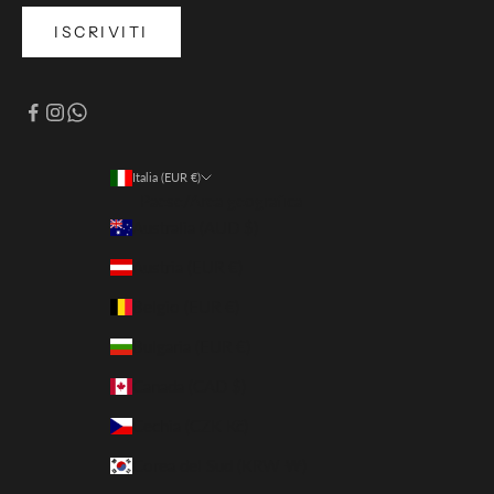
ISCRIVITI
Italia (EUR €)
Paese/Area geografica
Australia (AUD $)
Austria (EUR €)
Belgio (EUR €)
Bulgaria (EUR €)
Canada (CAD $)
Cechia (CZK Kč)
Corea del Sud (KRW ₩)