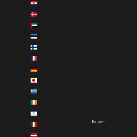
Croazia (EUR €)
Danimarca (DKK kr.)
Emirati Arabi Uniti (AED د.إ)
Estonia (EUR €)
Finlandia (EUR €)
Francia (EUR €)
Germania (EUR €)
Giappone (JPY ¥)
Grecia (EUR €)
Irlanda (EUR €)
Israele (ILS ₪)
Italiano
Italia (EUR €)
Lingua
Lettonia (EUR €)
English