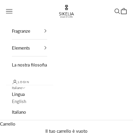
Vai al contenuto
Sikelia Parfums
Menù
Cerca
Carrel
Fragranze
Elements
La nostra filosofia
LOGIN
Italiano
Lingua
English
Italiano
Carrello
Il tuo carrello è vuoto