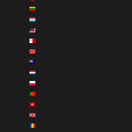
Lituania (EUR €)
Italiano
Lussemburgo (EUR €)
Malaysia (MYR RM)
Malta (EUR €)
Norvegia (EUR €)
Nuova Zelanda (NZD $)
Paesi Bassi (EUR €)
Polonia (PLN zł)
Portogallo (EUR €)
RAS di Hong Kong (HKD $)
Regno Unito (GBP £)
Romania (RON Lei)