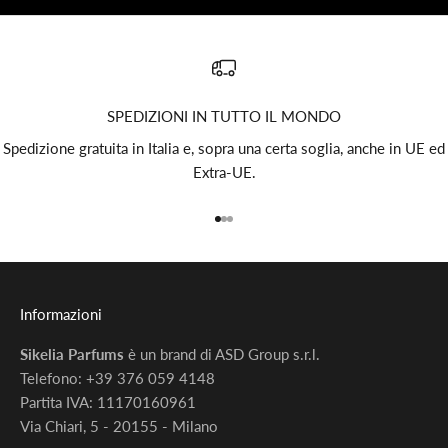
SPEDIZIONI IN TUTTO IL MONDO
Spedizione gratuita in Italia e, sopra una certa soglia, anche in UE ed
Extra‑UE.
Vai all'articolo 1
Vai all'articolo 2
Vai all'articolo 3
Informazioni
Sikelia Parfums
è un brand di ASD Group s.r.l.
Telefono: +39 376 059 4148
Partita IVA: 11170160961
Via Chiari, 5 - 20155 - Milano